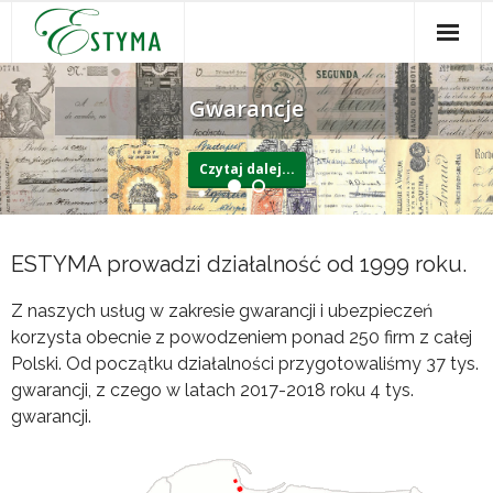
O Firmie
Gwarancje
Gwarancje
Czytaj dalej...
Ubezpieczenia
Budowlane
ESTYMA prowadzi działalność od 1999 roku.
IT
Z naszych usług w zakresie gwarancji i ubezpieczeń
RODO
korzysta obecnie z powodzeniem ponad 250 firm z całej
Polski. Od początku działalności przygotowaliśmy 37 tys.
Dystrybucja
gwarancji, z czego w latach 2017-2018 roku 4 tys.
gwarancji.
Galeria
Kontakt